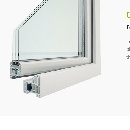
r
L
p
t